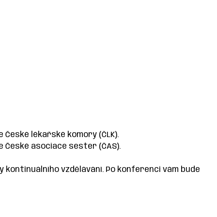
e České lékařské komory (ČLK).
e České asociace sester (ČAS).
y kontinuálního vzdělávání. Po konferenci vám bude