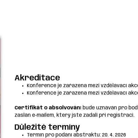
Akreditace
Konference je zařazena mezi vzdělávací akc
Konference je zařazena mezi vzdělávací akc
Certifikát o absolvován
í bude uznáván pro bod
zaslán e‑mailem, který jste zadali při registraci.
Důležité termíny
Termín pro podání abstraktu: 20. 4. 2026