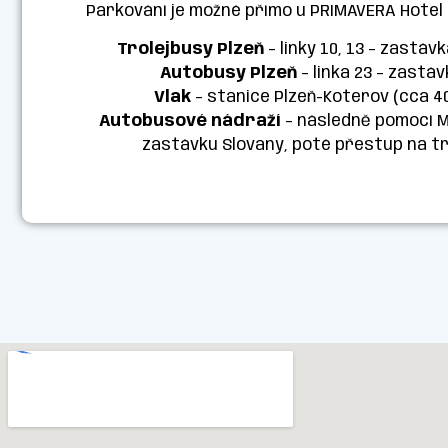
Parkování je možné přímo u PRIMAVERA Hotel
Trolejbusy Plzeň
– linky 10, 13 – zastáv
Autobusy Plzeň
– linka 23 – zastáv
Vlak
– stanice Plzeň-Koterov (cca 4
Autobusové nádraží
– následně pomocí MH
zastávku Slovany, poté přestup na tr