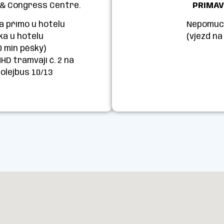
 & Congress Centre.
PRIMAV
ka přímo u hotelu
Nepomuck
ka u hotelu
(vjezd na
0 min pěšky)
D tramvají č. 2 na
olejbus 10/13